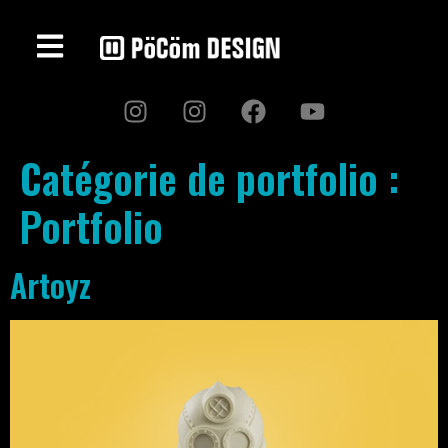
Catégorie de portfolio :
Portfolio
Artoyz