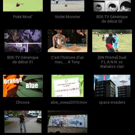
Poké Mout'
Violet Monster
BDE-TV Générique
de début 02
BDE-TV Générique
C'est l'histoire d'un
[GN Prisme] Duel
de début 01
mec, ... A Tony.
F.L.A.N.N. vs
Wahaliss clair
Choose
abw_voeux2010.mov
space invaders