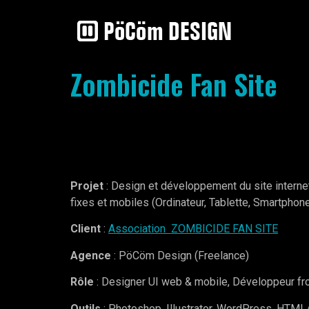
Zombicide Fan Site
Projet
: Design et développement du site intern
fixes et mobiles (Ordinateur, Tablette, Smartphon
Client
:
Association ZOMBICIDE FAN SITE
Agence
: PöCöm Design (Freelance)
Rôle
: Designer UI web & mobile, Développeur f
Outils
: Photoshop, Illustrator, WordPress, HTM