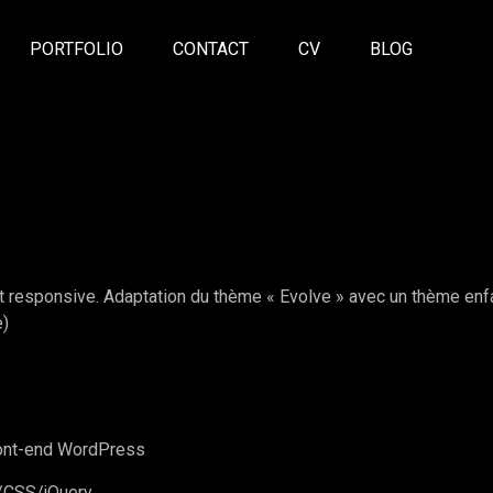
PORTFOLIO
CONTACT
CV
BLOG
et responsive. Adaptation du thème « Evolve » avec un thème en
e)
ront-end WordPress
L/CSS/jQuery