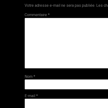
Votre adresse e-mail ne sera pas publiée.
Les ch
Commentaire
*
Nom
*
E-mail
*