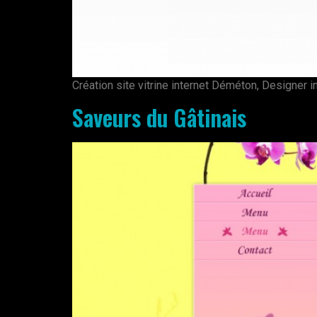
Création site vitrine internet Déméton, Designer in
Saveurs du Gâtinais