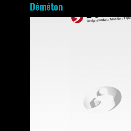
Déméton