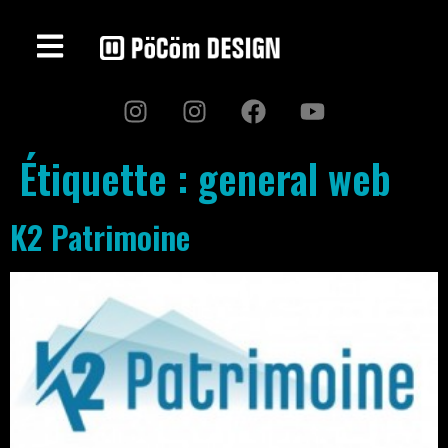
Étiquette :
general web
K2 Patrimoine