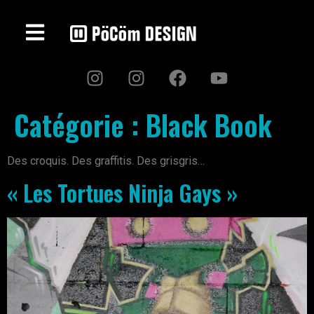
Catégorie :
Black Book
Des croquis. Des graffitis. Des grisgris…
« Les Tortues Ninja Gays »