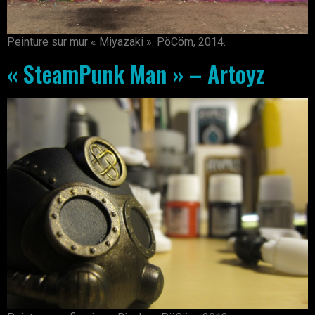
Peinture sur mur « Miyazaki ». PöCöm, 2014.
« SteamPunk Man » – Artoyz