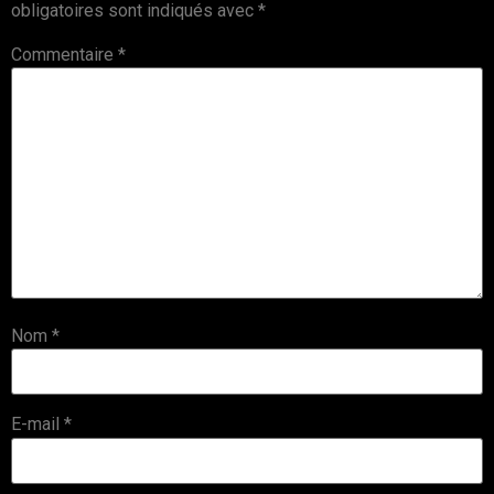
obligatoires sont indiqués avec
*
Commentaire
*
Nom
*
E-mail
*