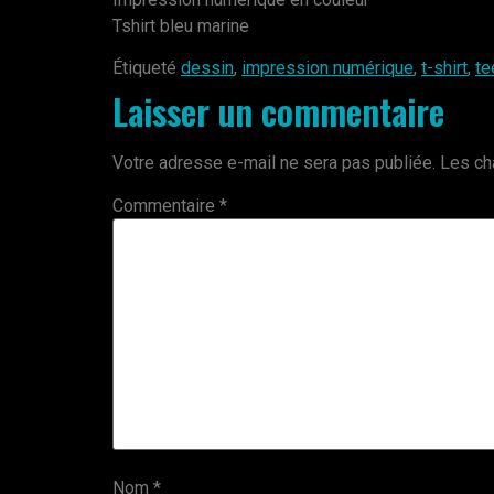
Tshirt bleu marine
Étiqueté
dessin
,
impression numérique
,
t-shirt
,
t
Laisser un commentaire
Votre adresse e-mail ne sera pas publiée.
Les ch
Commentaire
*
Nom
*