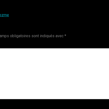
eezme
amps obligatoires sont indiqués avec
*