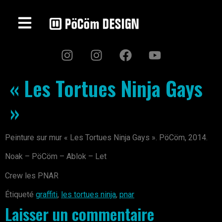
« Les Tortues Ninja Gays
»
Peinture sur mur « Les Tortues Ninja Gays ». PöCöm, 2014.
Noak – PöCöm – Ablok – Let
Crew les PNAR
Étiqueté
graffiti
,
les tortues ninja
,
pnar
Laisser un commentaire