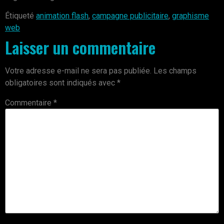
Étiqueté
animation flash
,
campagne publicitaire
,
graphisme
web
Laisser un commentaire
Votre adresse e-mail ne sera pas publiée.
Les champs
obligatoires sont indiqués avec
*
Commentaire
*