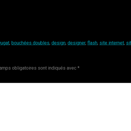
Dugat
,
bouchées doubles
,
design
,
designer
,
flash
,
site internet
,
si
amps obligatoires sont indiqués avec
*