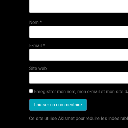
Nom
*
E-mail
*
Site web
Enregistrer mon nom, mon e-mail et mon site d
Ce site utilise Akismet pour réduire les indésirab