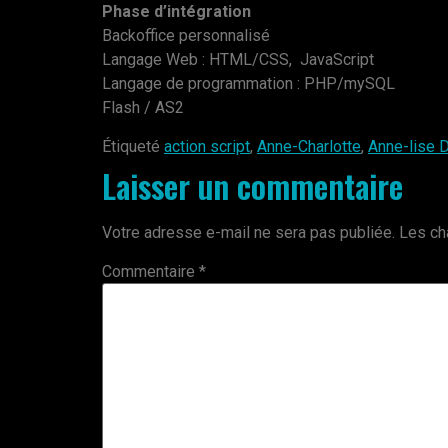
Phase d’intégration
Backoffice personnalisé
Langage Web : HTML/CSS, JavaScript
Langage de programmation : PHP/mySQL
Flash / AS2
Étiqueté
action script
,
Anne-Charlotte
,
Anne-lise 
Laisser un commentaire
Votre adresse e-mail ne sera pas publiée.
Les ch
Commentaire
*