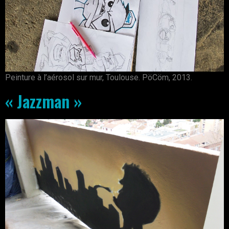
Peinture à l’aérosol sur mur, Toulouse. PöCöm, 2013.
« Jazzman »