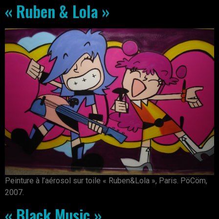
« Ruben & Lola »
Peinture à l’aérosol sur toile « Ruben&Lola », Paris. PöCöm,
2007.
« Black Music »