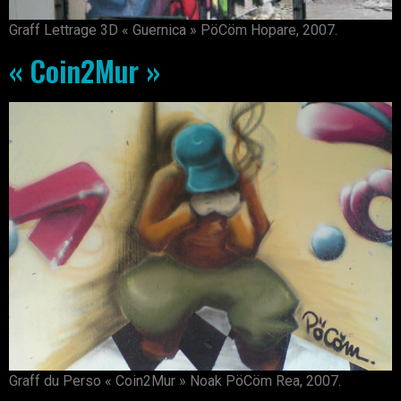
Graff Lettrage 3D « Guernica » PöCöm Hopare, 2007.
« Coin2Mur »
Graff du Perso « Coin2Mur » Noak PöCöm Rea, 2007.