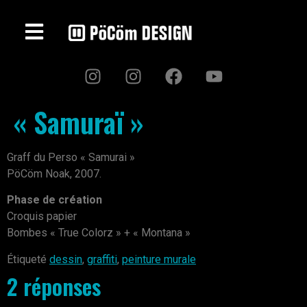
« Samuraï »
Graff du Perso « Samurai »
PöCöm Noak, 2007.
Phase de création
Croquis papier
Bombes « True Colorz » + « Montana »
Étiqueté
dessin
,
graffiti
,
peinture murale
2 réponses