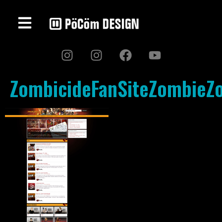
ZombicideFanSiteZombieZ