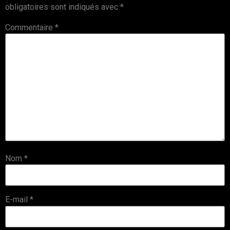
obligatoires sont indiqués avec
*
Commentaire
*
Nom
*
E-mail
*