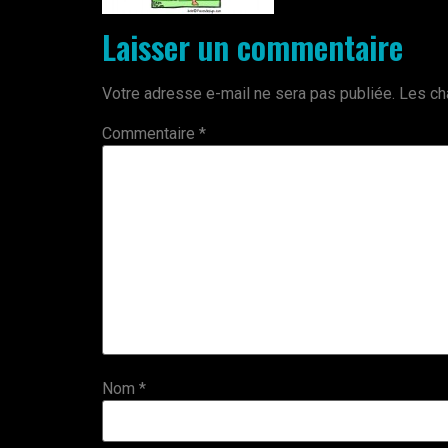
Laisser un commentaire
Votre adresse e-mail ne sera pas publiée.
Les ch
Commentaire
*
Nom
*