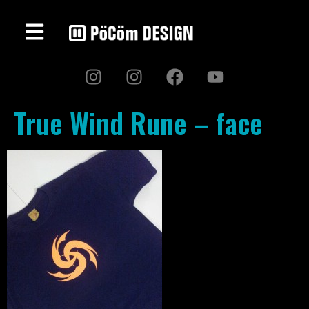
True Wind Rune – face