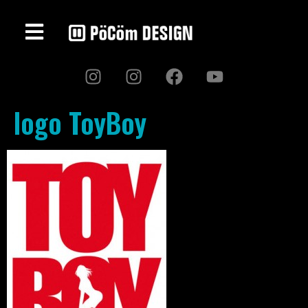
logo ToyBoy