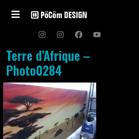
Terre d’Afrique –
Photo0284