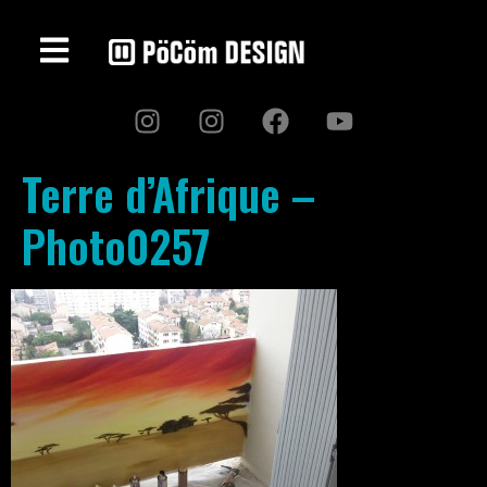
Terre d’Afrique –
Photo0257