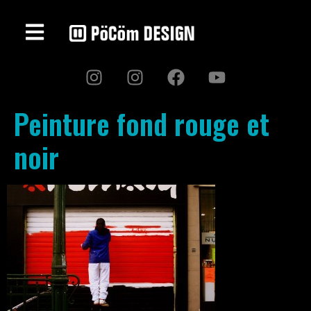
Peinture fond rouge et
noir