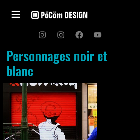
Personnages noir et
blanc