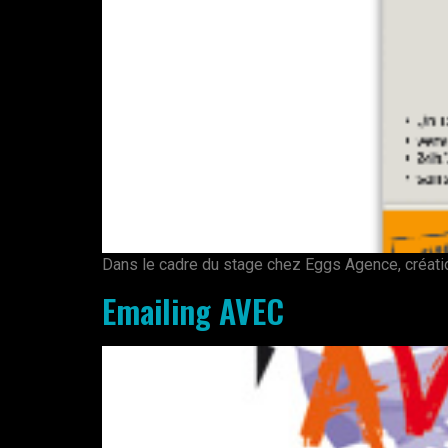
Dans le cadre du stage chez Eggs Agence, créati
Emailing AVEC