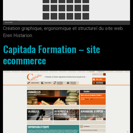
Création graphique, ergonomique et structurel du site web
Eren Histarion.
Capitada Formation – site
ecommerce