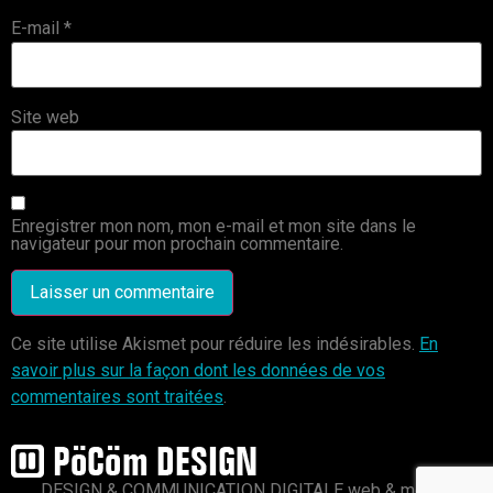
E-mail
*
Site web
Enregistrer mon nom, mon e-mail et mon site dans le
navigateur pour mon prochain commentaire.
Ce site utilise Akismet pour réduire les indésirables.
En
savoir plus sur la façon dont les données de vos
commentaires sont traitées
.
DESIGN & COMMUNICATION DIGITALE web & mobile