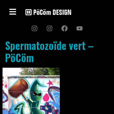
Spermatozoïde vert –
PöCöm