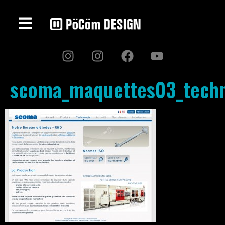
scoma_maquettes03_techn