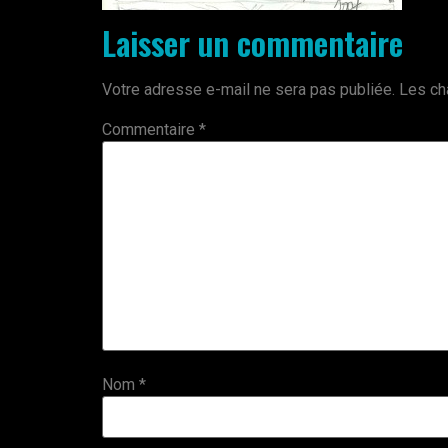
Laisser un commentaire
Votre adresse e-mail ne sera pas publiée.
Les ch
Commentaire
*
Nom
*