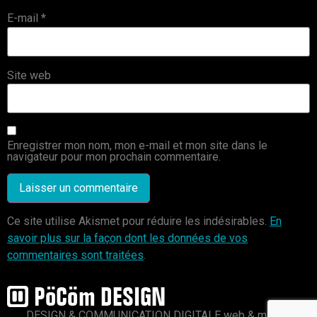
E-mail
*
Site web
Enregistrer mon nom, mon e-mail et mon site dans le
navigateur pour mon prochain commentaire.
Ce site utilise Akismet pour réduire les indésirables.
En
savoir plus sur la façon dont les données de vos
commentaires sont traitées
.
DESIGN & COMMUNICATION DIGITALE web & mobile