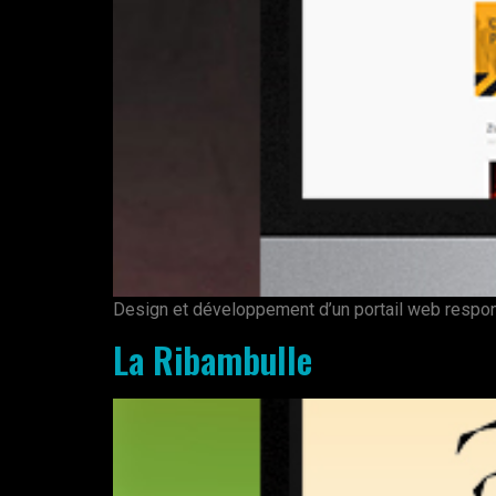
Design et développement d’un portail web respon
La Ribambulle