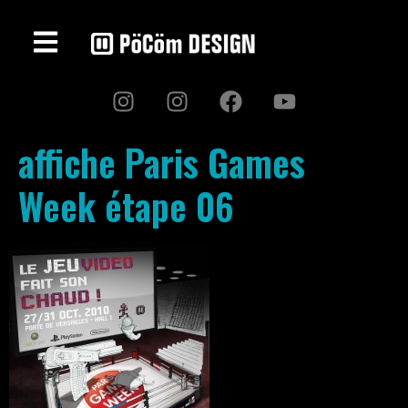
affiche Paris Games
Week étape 06