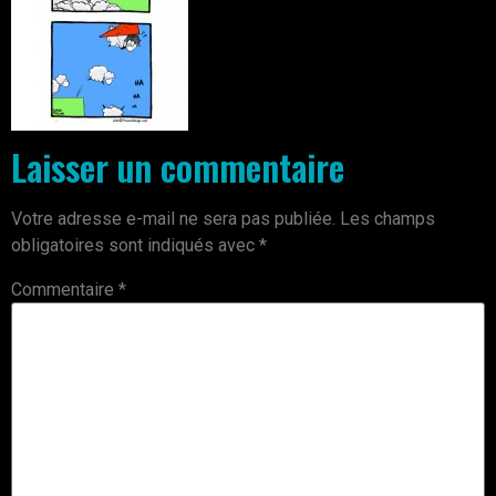
Laisser un commentaire
Votre adresse e-mail ne sera pas publiée.
Les champs
obligatoires sont indiqués avec
*
Commentaire
*