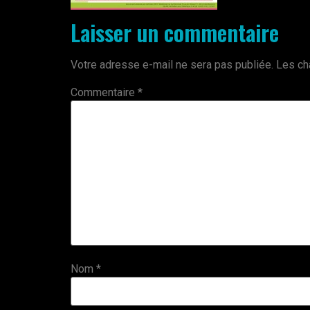
Laisser un commentaire
Votre adresse e-mail ne sera pas publiée.
Les ch
Commentaire
*
Nom
*