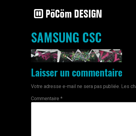
SAMSUNG CSC
Laisser un commentaire
Votre adresse e-mail ne sera pas publiée.
Les ch
Commentaire
*