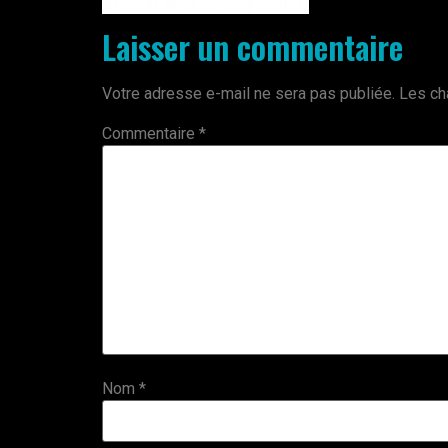
Laisser un commentaire
Votre adresse e-mail ne sera pas publiée.
Les ch
Commentaire
*
Nom
*