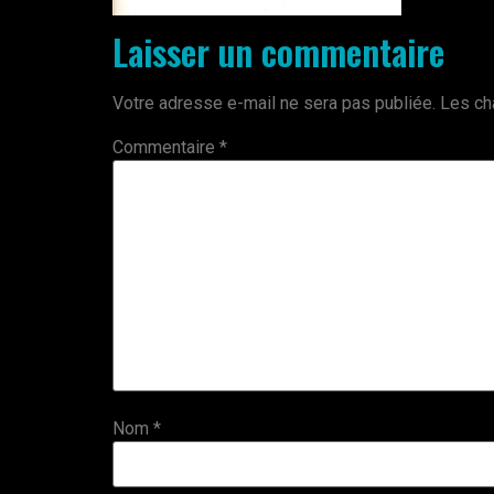
Laisser un commentaire
Votre adresse e-mail ne sera pas publiée.
Les ch
Commentaire
*
Nom
*