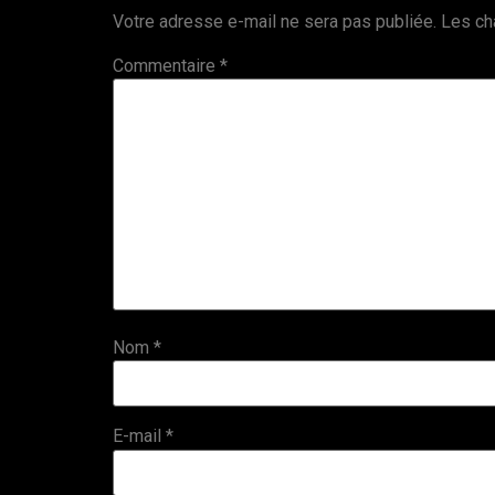
Votre adresse e-mail ne sera pas publiée.
Les ch
Commentaire
*
Nom
*
E-mail
*