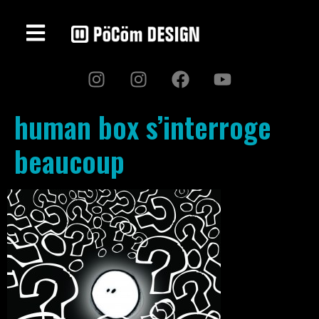
human box s’interroge
beaucoup