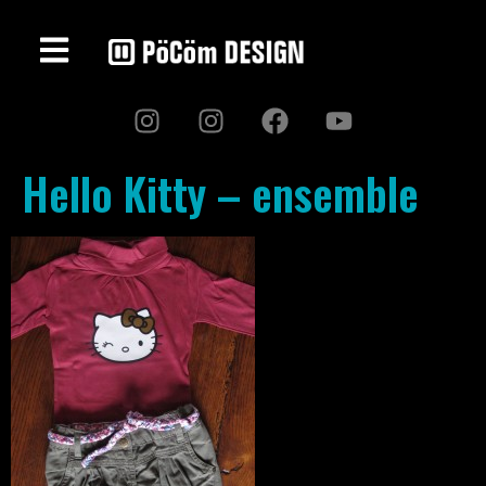
Hello Kitty – ensemble