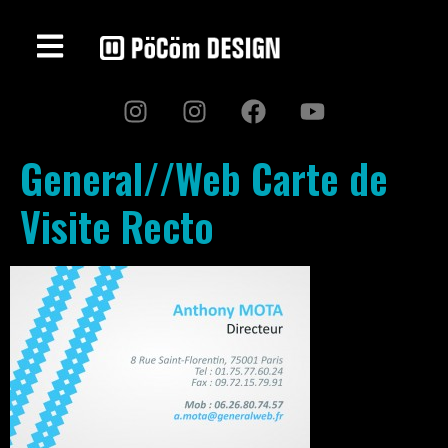
General//Web Carte de
Visite Recto