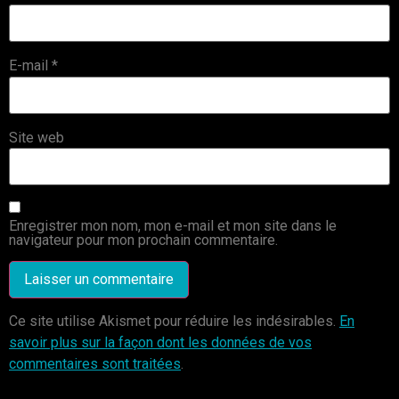
E-mail
*
Site web
Enregistrer mon nom, mon e-mail et mon site dans le
navigateur pour mon prochain commentaire.
Ce site utilise Akismet pour réduire les indésirables.
En
savoir plus sur la façon dont les données de vos
commentaires sont traitées
.