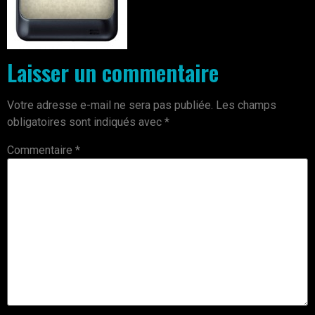
Laisser un commentaire
Votre adresse e-mail ne sera pas publiée.
Les champs
obligatoires sont indiqués avec
*
Commentaire
*