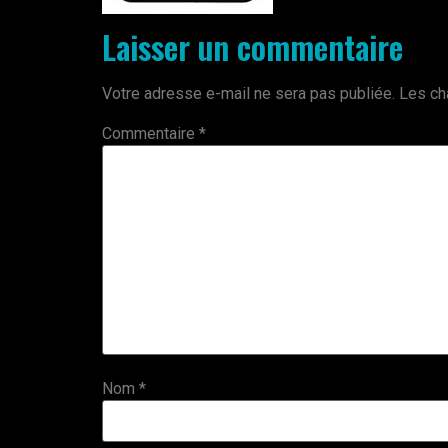
Laisser un commentaire
Votre adresse e-mail ne sera pas publiée.
Les ch
Commentaire
*
Nom
*