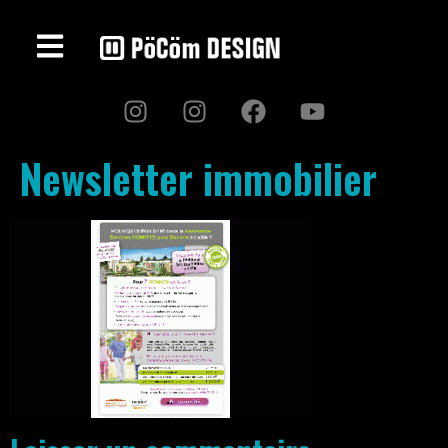
Newsletter immobilier