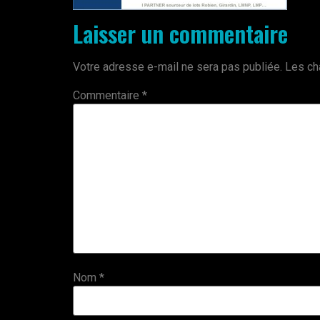
Laisser un commentaire
Votre adresse e-mail ne sera pas publiée.
Les ch
Commentaire
*
Nom
*