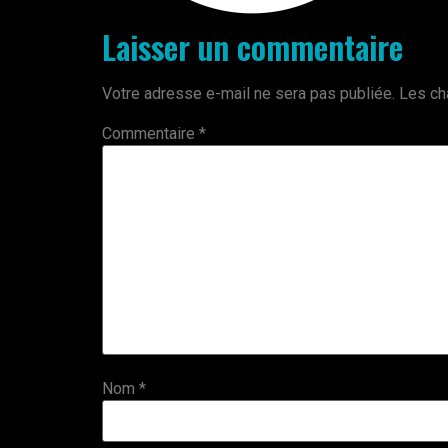
Laisser un commentaire
Votre adresse e-mail ne sera pas publiée.
Les ch
Commentaire
*
Nom
*