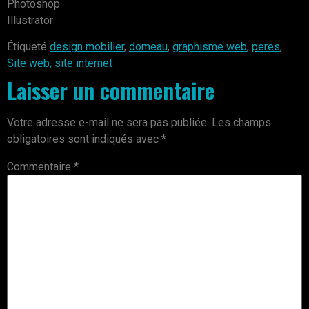
Photoshop
Illustrator
Étiqueté
design mobilier
,
domeau
,
graphisme web
,
peres
,
Site web; site internet
Laisser un commentaire
Votre adresse e-mail ne sera pas publiée.
Les champs
obligatoires sont indiqués avec
*
Commentaire
*