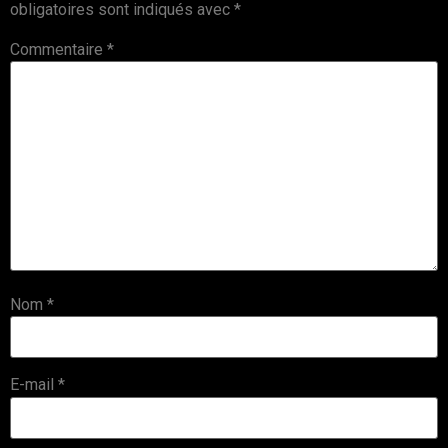
obligatoires sont indiqués avec
*
Commentaire
*
Nom
*
E-mail
*