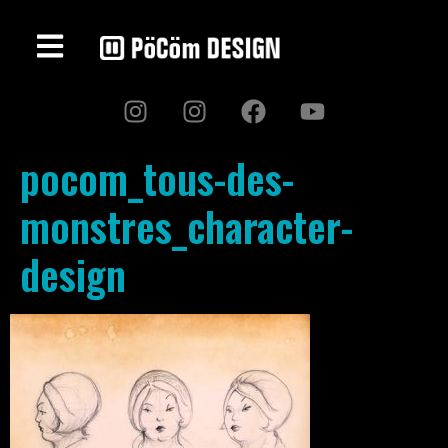
pocom_tous-des-
monstres_character-
design